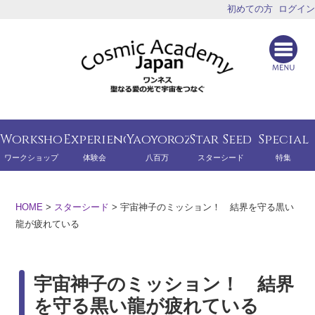
初めての方
ログイン
Workshop
Experience
Yaoyorozu
Star Seed
Special
ワークショップ
体験会
八百万
スターシード
特集
HOME
>
スターシード
>
宇宙神子のミッション！ 結界を守る黒い
龍が疲れている
宇宙神子のミッション！ 結界
を守る黒い龍が疲れている