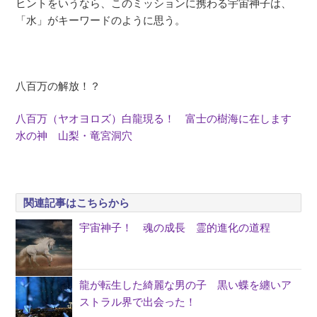
ヒントをいうなら、このミッションに携わる宇宙神子は、
「水」がキーワードのように思う。
八百万の解放！？
八百万（ヤオヨロズ）白龍現る！ 富士の樹海に在します
水の神 山梨・竜宮洞穴
関連記事はこちらから
宇宙神子！ 魂の成長 霊的進化の道程
龍が転生した綺麗な男の子 黒い蝶を纏いア
ストラル界で出会った！