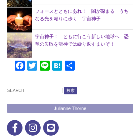
フォースとともにあれ！ 闇が深まる うち
なる光を頼りに歩く 宇宙神子
宇宙神子！ ともに行こう新しい地球へ 恐
竜の失敗を龍神では繰り返すまいぞ！
Facebook
Twitter
Line
Hatena
共
有
検索
Julianne Thorne