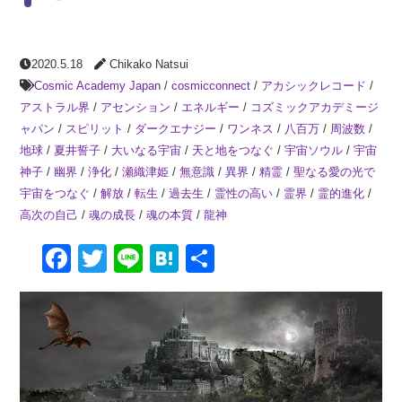
2020.5.18
Chikako Natsui
Cosmic Academy Japan
/
cosmicconnect
/
アカシックレコード
/
アストラル界
/
アセンション
/
エネルギー
/
コズミックアカデミージ
ャパン
/
スピリット
/
ダークエナジー
/
ワンネス
/
八百万
/
周波数
/
地球
/
夏井誓子
/
大いなる宇宙
/
天と地をつなぐ
/
宇宙ソウル
/
宇宙
神子
/
幽界
/
浄化
/
瀬織津姫
/
無意識
/
異界
/
精霊
/
聖なる愛の光で
宇宙をつなぐ
/
解放
/
転生
/
過去生
/
霊性の高い
/
霊界
/
霊的進化
/
高次の自己
/
魂の成長
/
魂の本質
/
龍神
Facebook
Twitter
Line
Hatena
共
有