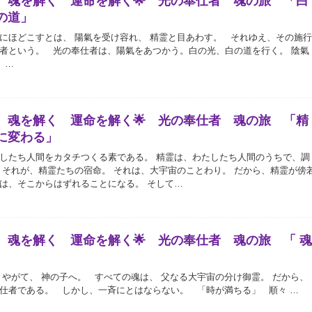
 魂を解く 運命を解く🌟 光の奉仕者 魂の旅 「白
の道」
にほどこすとは、 陽氣を受け容れ、 精霊と目あわす。 それゆえ、その施
者という。 光の奉仕者は、陽氣をあつかう。白の光、白の道を行く。 陰氣
 …
 魂を解く 運命を解く🌟 光の奉仕者 魂の旅 「精
に変わる」
したち人間をカタチつくる素である。 精霊は、わたしたち人間のうちで、調
 それが、精霊たちの宿命。 それは、大宇宙のことわり。 だから、精霊が傍
は、そこからはずれることになる。 そして…
 魂を解く 運命を解く🌟 光の奉仕者 魂の旅 「 
 やがて、 神の子へ。 すべての魂は、 父なる大宇宙の分け御霊。 だから、
仕者である。 しかし、一斉にとはならない。 「時が満ちる」 順々 …