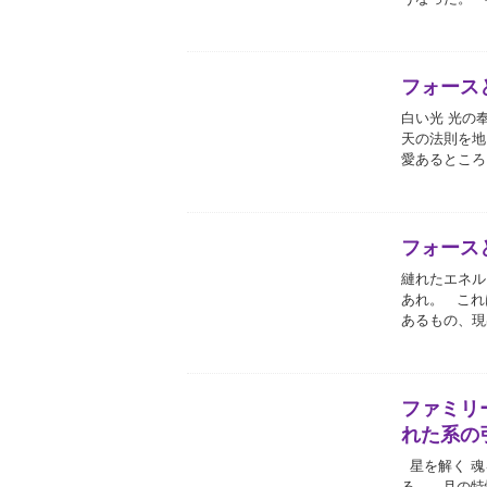
フォース
白い光 光の
天の法則を地
愛あるところ
フォース
縺れたエネル
あれ。 これ
あるもの、現
ファミリ
れた系の
星を解く 
る。 月の特