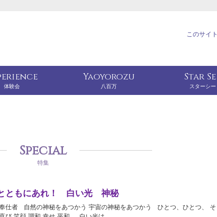
このサイ
perience
Yaoyorozu
Star S
体験会
八百万
スターシー
Special
特集
とともにあれ！ 白い光 神秘
奉仕者 自然の神秘をあつかう 宇宙の神秘をあつかう ひとつ、ひとつ、 そ
喜び 笑顔 調和 幸せ 平和 白い光は、…