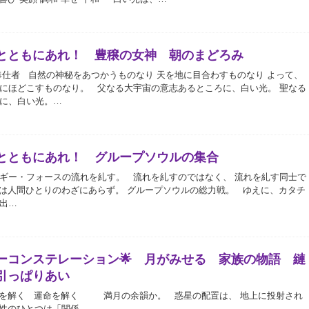
とともにあれ！ 豊穣の女神 朝のまどろみ
奉仕者 自然の神秘をあつかうものなり 天を地に目合わすものなり よって、
にほどこすものなり。 父なる大宇宙の意志あるところに、白い光。 聖なる
に、白い光。…
とともにあれ！ グループソウルの集合
ギー・フォースの流れを糺す。 流れを糺すのではなく、 流れを糺す同士で
は人間ひとりのわざにあらず。 グループソウルの総力戦。 ゆえに、カタチ
出…
ーコンステレーション🌟 月がみせる 家族の物語 縺
引っぱりあい
魂を解く 運命を解く 満月の余韻か。 惑星の配置は、 地上に投射され
性のひとつは「関係…