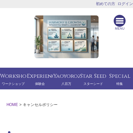
初めての方
ログイン
Workshop
Experience
Yaoyorozu
Star Seed
Special
ワークショップ
体験会
八百万
スターシード
特集
HOME
>
キャンセルポリシー