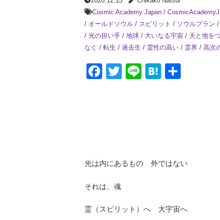
2020.12.15
Chikako Natsui
Cosmic Academy Japan
/
CosmicAcademyJ
/
オールドソウル
/
スピリット
/
ソウルプラン
/
光の担い手
/
地球
/
大いなる宇宙
/
天と地を
なぐ
/
転生
/
過去生
/
霊性の高い
/
霊界
/
高次
Facebook
Twitter
Line
Hatena
共
有
光は内にあるもの 外ではない
それは、魂
霊（スピリット）へ 大宇宙へ