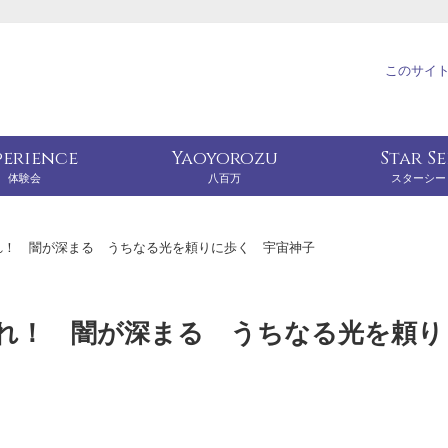
このサイ
perience
Yaoyorozu
Star S
体験会
八百万
スターシー
れ！ 闇が深まる うちなる光を頼りに歩く 宇宙神子
れ！ 闇が深まる うちなる光を頼り