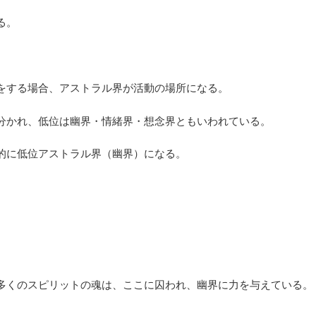
る。
をする場合、アストラル界が活動の場所になる。
分かれ、低位は幽界・情緒界・想念界ともいわれている。
的に低位アストラル界（幽界）になる。
。
多くのスピリットの魂は、ここに囚われ、幽界に力を与えている。