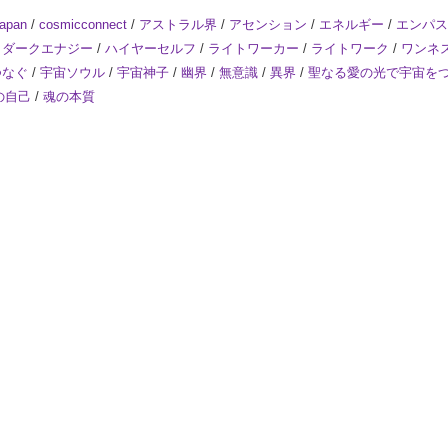
apan
/
cosmicconnect
/
アストラル界
/
アセンション
/
エネルギー
/
エンパス
/
ダークエナジー
/
ハイヤーセルフ
/
ライトワーカー
/
ライトワーク
/
ワンネ
つなぐ
/
宇宙ソウル
/
宇宙神子
/
幽界
/
無意識
/
異界
/
聖なる愛の光で宇宙を
の自己
/
魂の本質