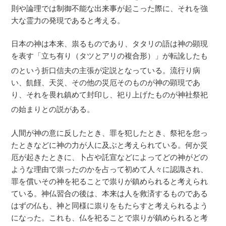
則や論理では制御不能な出来事が起こった際に、それを強
大な霊力の発現であると考える。
日本の神は本来、祟るものであり、タタリの語は神の顕現
を表す「立ち有り（タツとアリの複合形）」が転訛したも
のという折口信夫の主張が定説となっている
。流行り病
い、飢饉、天災、その他の災厄そのものが神の顕現であ
り、それを畏れ鎮めて封印し、祀り上げたものが神社祭祀
の始まりとの説がある
。
人間が神の意に反したとき、罪を犯したとき、祭祀を怠っ
たときなどに神の力が人に及ぶと考えられている。何か災
厄が起きたときに、卜占や託宣などによってどの神がどの
ような理由で祟ったのかを占って初めて人々に認識され、
罪を償いその神を祀ることで祟りが鎮められると考えられ
ている。神仏習合の後は、本来は人を救済するものである
はずの仏も、神と同様に祟りをもたらすと考えられるよう
になった。これも、仏を祀ることで祟りが鎮められると考