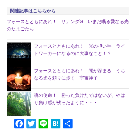
関連記事はこちらから
フォースとともにあれ！ サナンダG いまだ眠る愛なる光
のたまごたち
フォースとともにあれ！ 光の担い手 ライ
トワーカーになるのに大事なこと！？
フォースとともにあれ！ 闇が深まる うち
なる光を頼りに歩く 宇宙神子
魂の使命！ 勝った負けたではないが、やは
り負け感が残ったように・・・
Facebook
Twitter
Line
Hatena
共
有