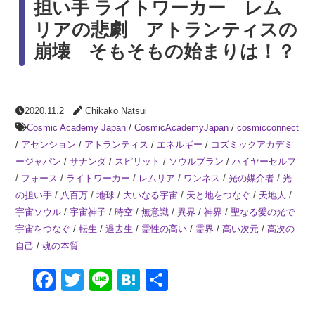
担い手 ライトワーカー レム
リアの悲劇 アトランティスの
崩壊 そもそもの始まりは！？
2020.11.2
Chikako Natsui
Cosmic Academy Japan
/
CosmicAcademyJapan
/
cosmicconnect
/
アセンション
/
アトランティス
/
エネルギー
/
コズミックアカデミ
ージャパン
/
サナンダ
/
スピリット
/
ソウルプラン
/
ハイヤーセルフ
/
フォース
/
ライトワーカー
/
レムリア
/
ワンネス
/
光の媒介者
/
光
の担い手
/
八百万
/
地球
/
大いなる宇宙
/
天と地をつなぐ
/
天地人
/
宇宙ソウル
/
宇宙神子
/
時空
/
無意識
/
異界
/
神界
/
聖なる愛の光で
宇宙をつなぐ
/
転生
/
過去生
/
霊性の高い
/
霊界
/
高い次元
/
高次の
自己
/
魂の本質
Facebook
Twitter
Line
Hatena
共
有