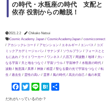
の時代・水瓶座の時代 支配と
依存 役割からの離脱！
2021.2.2
Chikako Natsui
Cosmic Academy Japan
/
CosmicAcademyJapan
/
cosmicconnect
/
アカシックレコード
/
アセンション
/
エネルギー
/
エンパス
/
コズ
ミックアカデミージャパン
/
サナンダ
/
ソウルプラン
/
フォースとと
もにあれ
/
ライトワーカー
/
ワンネス
/
八百万
/
周波数
/
地球
/
大い
なる宇宙
/
天と地をつなぐ
/
宇宙ソウル
/
宇宙神子
/
水瓶座の時代
/
波動
/
無意識
/
異界
/
神旅
/
精霊
/
聖なる愛の光で宇宙をつなぐ
/
転
生
/
過去生
/
霊性の高い
/
霊界
/
風の時代
/
高次の自己
/
魂の本質
Facebook
Twitter
Line
Hatena
共
有
だれがいっているのか？