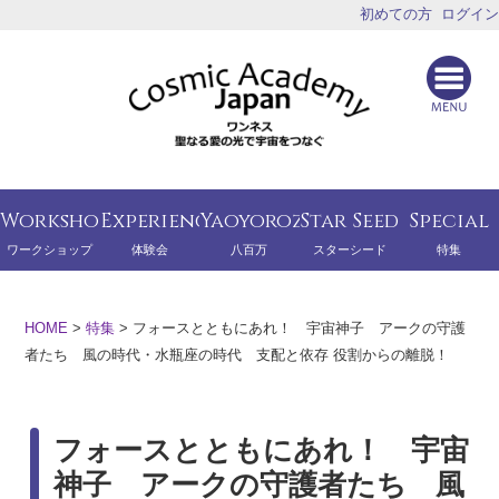
初めての方
ログイン
Workshop
Experience
Yaoyorozu
Star Seed
Special
ワークショップ
体験会
八百万
スターシード
特集
HOME
>
特集
>
フォースとともにあれ！ 宇宙神子 アークの守護
者たち 風の時代・水瓶座の時代 支配と依存 役割からの離脱！
フォースとともにあれ！ 宇宙
神子 アークの守護者たち 風