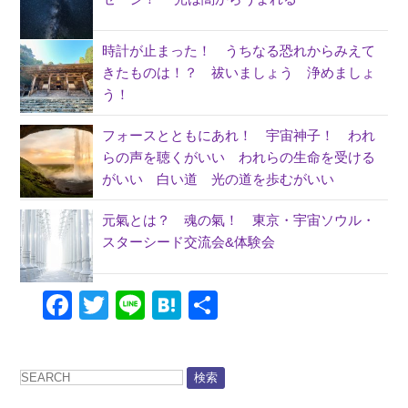
時計が止まった！ うちなる恐れからみえて
きたものは！？ 祓いましょう 浄めましょ
う！
フォースとともにあれ！ 宇宙神子！ われ
らの声を聴くがいい われらの生命を受ける
がいい 白い道 光の道を歩むがいい
元氣とは？ 魂の氣！ 東京・宇宙ソウル・
スターシード交流会&体験会
Facebook
Twitter
Line
Hatena
共
有
検索