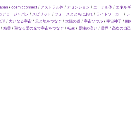
apan
/
cosmicconnect
/
アストラル体
/
アセンション
/
エーテル体
/
エネルギ
カデミージャパン
/
スピリット
/
フォースとともにあれ
/
ライトワーカー
/
レ
地球
/
大いなる宇宙
/
天と地をつなぐ
/
太陽の道
/
宇宙ソウル
/
宇宙神子
/
幽
/
精霊
/
聖なる愛の光で宇宙をつなぐ
/
転生
/
霊性の高い
/
霊界
/
高次の自己