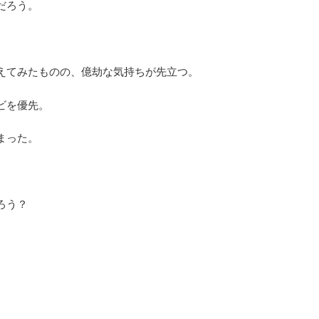
だろう。
えてみたものの、億劫な気持ちが先立つ。
ビを優先。
まった。
ろう？