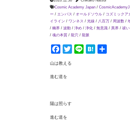
2020.11.30
Chikako Natsui
Cosmic Academy Japan
/
CosmicAcademyJ
ー
/
エンパス
/
オールドソウル
/
コズミックア
イライン
/
ワンネス
/
光線
/
八百万
/
周波数
/
/
幽界
/
波動
/
浄め
/
浄化
/
無意識
/
異界
/
祓い
/
魂の本質
/
龍穴
/
龍脈
Facebook
Twitter
Line
Hatena
共
有
山は教える
進む道を
陽は照らす
進む道を