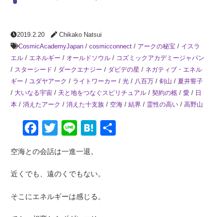
2019.2.20
Chikako Natsui
CosmicAcademyJapan
/
cosmicconnect
/
アークの秘宝
/
イスラ
エル
/
エネルギー
/
オールドソウル
/
コズミックアカデミージャパン
/
スターシード
/
ダークエナジー
/
ダビデの星
/
ネガティブ・エネル
ギー
/
ユダヤアーク
/
ライトワーカー
/
光
/
八百万
/
剣山
/
夏井誓子
/
大いなる宇宙
/
天と地をつなぐスピリチュアル
/
契約の柩
/
愛
/
日
本
/
消えたアーク
/
消えた十支族
/
空海
/
結界
/
霊性の高い
/
高野山
Facebook
Twitter
Line
Hatena
共
有
空海との会話は一進一退。
近くでも、遠のくでもない。
そこにエネルギーは感じる。