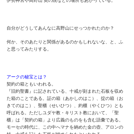
伊勢神宮や高野山 奥の院などの場所もあがっている。
自分がどうしてあんなに高野山にせっつかれたのか？
何か、そのあたりと関係があるのかもしれないな、と、ふ
と思ってみたりする。
アークの秘宝とは？
契約の箱ともいわれる。
『旧約聖書』に記されている、十戒が刻まれた石板を収め
た箱のことである。証の箱（あかしのはこ）、掟の箱（お
きてのはこ）、聖櫃（せいひつ）、約櫃（やくひつ）とも
呼ばれる。ただしユダヤ教・キリスト教において、「聖
櫃」は「契約の箱」より広義のものをも含む語彙である。
モーセの時代に、この中へマナを納めた金の壺、アロンの