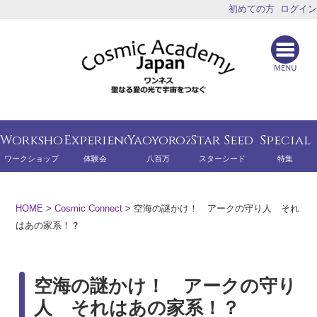
初めての方
ログイン
Workshop
Experience
Yaoyorozu
Star Seed
Special
ワークショップ
体験会
八百万
スターシード
特集
HOME
>
Cosmic Connect
>
空海の謎かけ！ アークの守り人 それ
はあの家系！？
空海の謎かけ！ アークの守り
人 それはあの家系！？