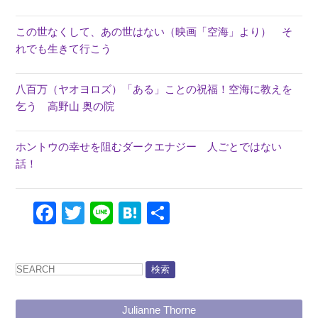
この世なくして、あの世はない（映画「空海」より） そ
れでも生きて行こう
八百万（ヤオヨロズ）「ある」ことの祝福！空海に教えを
乞う 高野山 奥の院
ホントウの幸せを阻むダークエナジー 人ごとではない
話！
Facebook
Twitter
Line
Hatena
共
有
検索
Julianne Thorne