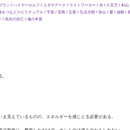
プラン
/
ハイヤーセルフ
/
ユダヤアーク
/
ライトワーカー
/
光
/
八百万
/
剣山
地をつなぐスピリチュアル
/
宇宙
/
宮島
/
広島
/
弘法大師
/
弥山
/
愛
/
波動
/
い
/
高次の自己
/
魂の本質
る。
いま見えているものの、エネルギーを感じとる必要がある。
世で形作り、整形しただけで、ホントウは違うのかもしれない。