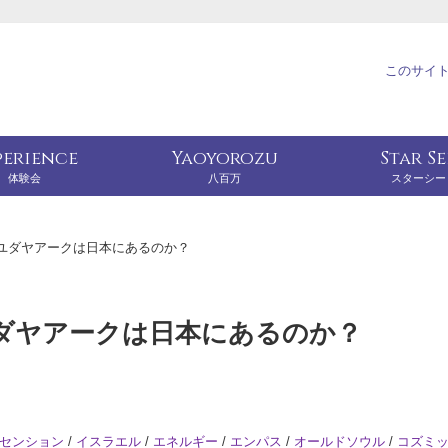
このサイ
perience
Yaoyorozu
Star S
体験会
八百万
スターシー
ユダヤアークは日本にあるのか？
ダヤアークは日本にあるのか？
センション
/
イスラエル
/
エネルギー
/
エンパス
/
オールドソウル
/
コズミ