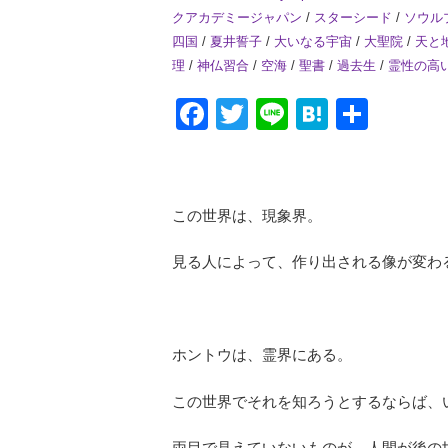
クアカデミージャパン
/
スターシード
/
ソウル
四国
/
夏井誓子
/
大いなる宇宙
/
大聖院
/
天と
理
/
神仏習合
/
空海
/
聖書
/
過去生
/
霊性の高
Facebook
Twitter
Line
Hatena
共
有
この世界は、現象界。
見る人によって、作り出される像が変わ
ホントウは、霊界にある。
この世界でそれを知ろうとするならば、
両目で見えていないものが、人間が後の