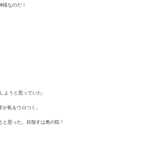
神様なのだ！
拝しようと思っていた。
字が私をウロつく。
うと思った。目指すは奥の院！