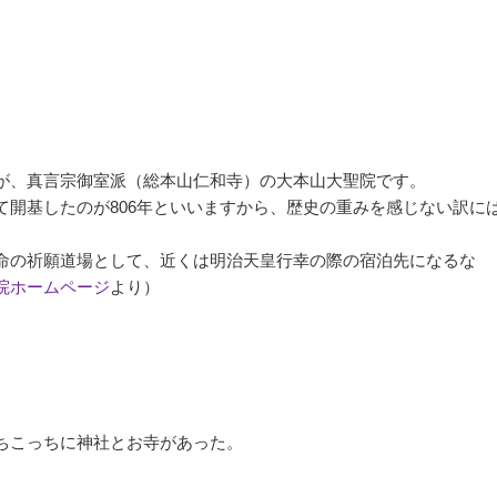
。
が、真言宗御室派（総本山仁和寺）の大本山大聖院です。
て開基したのが806年といいますから、歴史の重みを感じない訳に
命の祈願道場として、近くは明治天皇行幸の際の宿泊先になるな
院ホームページ
より）
ちこっちに神社とお寺があった。