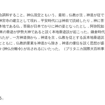
合調和すること。神仏混交ともいう。最初，仏教が主，神道が従で
神宮寺の建立として現れ，平安時代には神前で読経したり，神に菩
本地である仏，菩薩が日本でかりに神の姿となったとし，阿弥陀如
日如来の垂迹が伊勢大神であると説く本地垂迹説が起こった。鎌倉時代
れたが，一方神道側から，神道を主，仏教を従とする反本地垂迹説
とともに，仏教的要素を神道から除き，神道の優位を説く思想が盛
判然令 (神仏分離令) が出されるにいたった。（ブリタニカ国際大百科事
る。