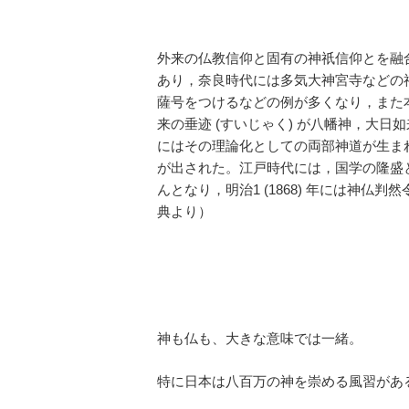
外来の仏教信仰と固有の神祇信仰とを融
あり，奈良時代には多気大神宮寺などの
薩号をつけるなどの例が多くなり，また
来の垂迹 (すいじゃく) が八幡神，大
にはその理論化としての両部神道が生ま
が出された。江戸時代には，国学の隆盛
んとなり，明治1 (1868) 年には神仏
典より）
神も仏も、大きな意味では一緒。
特に日本は八百万の神を崇める風習があ