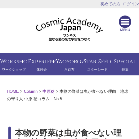
初めての方
ログイン
Workshop
Experience
Yaoyorozu
Star Seed
Special
ワークショップ
体験会
八百万
スターシード
特集
HOME
>
Column
>
中原稔
>
本物の野菜は虫が食べない理由 地球
の守り人 中原 稔コラム No.5
本物の野菜は虫が食べない理