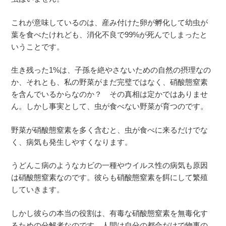
これが意味しているのは、産み付けた卵が孵化して幼虫が
葉を食べたけれども、消化不良で99%が死んでしまったと
いうことです。
生き残った1%は、子孫を絶やさないための自然の摂理なの
か、それとも、私の野菜がまだ完璧ではなく、硝酸態窒素
を含んでいるからなのか？ その真相は定かではありませ
ん。しかし事実として、虫が食べない野菜が育つのです。
野菜が硝酸態窒素を多く含むと、虫が食べに来るだけでな
く、病気も発生しやすくなります。
うどんこ病のようなカビの一種やウイルス性の病気も原因
は硝酸態窒素なのです。彼らも硝酸態窒素を餌にして繁殖
していきます。
しかし彼らの本当の役割は、有毒な硝酸態窒素を無毒化す
るための分解者なのです。人間は自分の都合だけで物事の