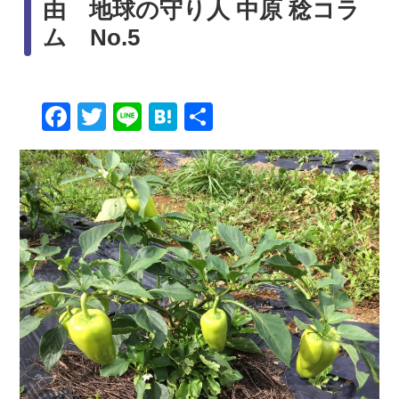
由 地球の守り人 中原 稔コラ
ム No.5
Facebook
Twitter
Line
Hatena
共
有