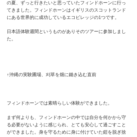
の夏、ずっと行きたいと思っていた
フィンドホーン
に行っ
てきました。
フィンドホーン
はイギリスのスコットランド
にある世界的に成功しているエコビレッジの1つです。
日本語体験週間というものがありそのツアーに参加しまし
た。
↑沖縄の実験圃場、刈草を畑に鋤き込む直前
フィンドホーン
では素晴らしい体験ができました。
まず何よりも、
フィンドホーン
の中では自分を何かから守
る必要がないように感じられ、とても安心して過ごすこと
ができました。身を守るために身に付けていた鎧を脱ぎ
捨