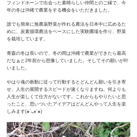
フィンドホーン
で出会った素晴らしい仲間とのご縁で、今
年の冬は沖縄で農業をする機会をいただきました。
誰でも簡単に無農薬野菜が作れる農法を日本中に広めるた
めに、炭素循環農法をベースにした実験圃場を作り、野菜
を栽培しています。
青森の冬は長いので、冬の間は沖縄で農業ができたら最高
だなぁと2年前から想像していました。そしてその願いが叶
いました。
やはり魂の衝動に従って行動するとどんどん願いを引き寄
せ、人生の展開するスピードが速くなりますね。何よりも
人生が楽しくて仕方がないです。これからもやりたいと思
った
こと
、思いついた
アイデア
はどんどんやって人生を楽
しみます(๑´ڡ`๑)