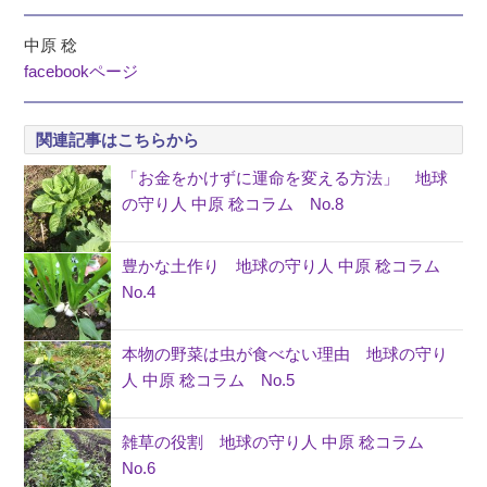
中原 稔
facebookページ
関連記事はこちらから
「お金をかけずに運命を変える方法」 地球
の守り人 中原 稔コラム No.8
豊かな土作り 地球の守り人 中原 稔コラム
No.4
本物の野菜は虫が食べない理由 地球の守り
人 中原 稔コラム No.5
雑草の役割 地球の守り人 中原 稔コラム
No.6