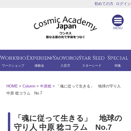
初めての方
ログイン
Workshop
Experience
Yaoyorozu
Star Seed
Special
ワークショップ
体験会
八百万
スターシード
特集
HOME
>
Column
>
中原稔
>
「魂に従って生きる」 地球の守り人
中原 稔コラム No.7
「魂に従って生きる」 地球の
守り人 中原 稔コラム No.7