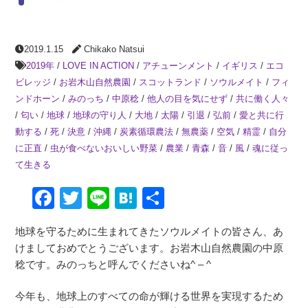
2019.1.15
Chikako Natsui
2019年
/
LOVE IN ACTION
/
アチューンメント
/
イギリス
/
エコ
ビレッジ
/
お岩木山自然農園
/
スコットランド
/
ソウルメイト
/
フィ
ンドホーン
/
みのっち
/
中原稔
/
他人の目を気にせず
/
共に働く人々
/
匂い
/
地球
/
地球の守り人
/
大地
/
太陽
/
引退
/
弘前
/
愛と共に行
動する
/
死
/
決意
/
沖縄
/
炭素循環農法
/
無農薬
/
空気
/
精霊
/
自分
に正直
/
虫が食べないおいしい野菜
/
農業
/
青森
/
音
/
風
/
魂に従っ
て生きる
Facebook
Twitter
Line
Hatena
共
有
地球を守るために生まれてきたソウルメイトの皆さん、あ
けましておめでとうございます。お岩木山自然農園の中原
稔です。みのっちと呼んでくださいね^ – ^
今年も、地球上の
すべ
ての命が輝ける世界を実現するため