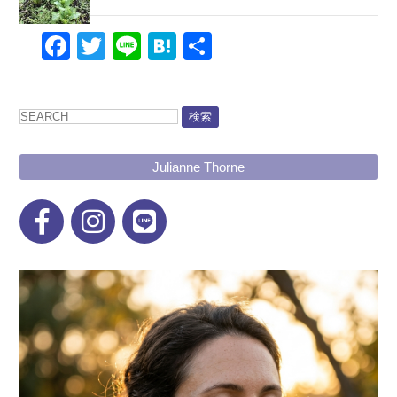
Facebook
Twitter
Line
Hatena
共
有
検索
Julianne Thorne