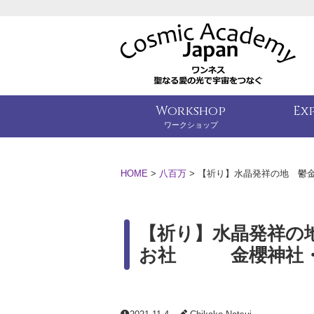
Workshop
Ex
ワークショップ
HOME
>
八百万
>
【祈り】水晶発祥の地 鬱
【祈り】水晶発祥の
お社 金櫻神社・