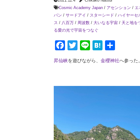
2021.11.4
Chikako Natsui
Cosmic Academy Japan
/
アセンション
/
エ
パン
/
サードアイ
/
スターシード
/
ハイヤーセ
ス
/
八百万
/
周波数
/
大いなる宇宙
/
天と地を
る愛の光で宇宙をつなぐ
Facebook
Twitter
Line
Hatena
共
有
昇仙峡
を遊びながら、
金櫻神社
へ参った