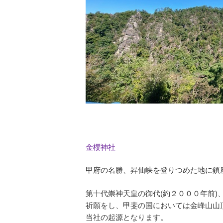
金櫻神社
甲府の名勝、昇仙峡を登りつめた地に鎮
第十代崇神天皇の御代(約２０００年前
祈願をし、甲斐の国においては金峰山山
当社の起源となります。