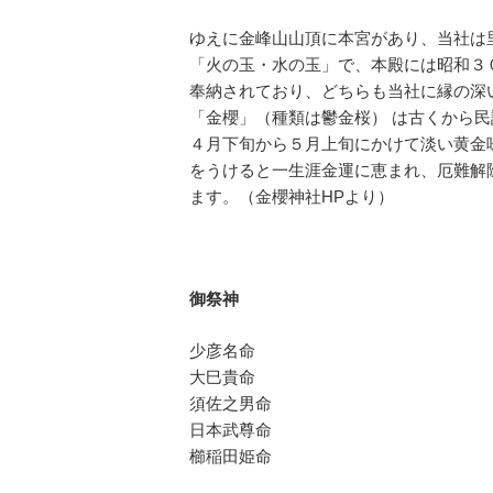
ゆえに金峰山山頂に本宮があり、当社は
「火の玉・水の玉」で、本殿には昭和３
奉納されており、どちらも当社に縁の深
「金櫻」（種類は鬱金桜） は古くから
４月下旬から５月上旬にかけて淡い黄金
をうけると一生涯金運に恵まれ、厄難解
ます。（金櫻神社HPより）
御祭神
少彦名命
大巳貴命
須佐之男命
日本武尊命
櫛稲田姫命