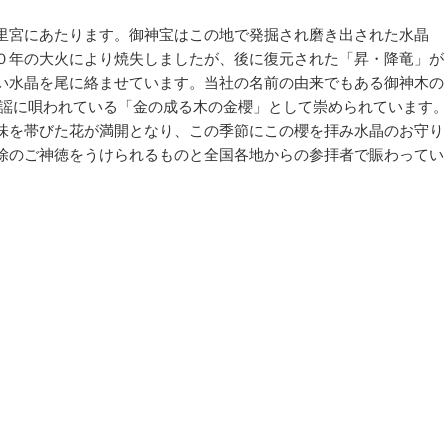
里宮にあたります。御神宝はこの地で発掘され磨き出された水晶
０年の大火により焼失しましたが、後に復元された「昇・降竜」が
い水晶を尾に絡ませています。当社の名前の由来でもある御神木の
民謡に唄われている「金の成る木の金櫻」として崇められています。
味を帯びた花が満開となり、この季節にこの櫻を拝み水晶のお守り
除のご神徳をうけられるものと全国各地からの参拝者で賑わってい