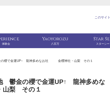
このサイ
perience
Yaoyorozu
Star S
体験会
八百万
スターシー
金の櫻で金運UP↑ 龍神多めなお社 金櫻神社・山梨 その１
地 鬱金の櫻で金運UP↑ 龍神多めな
山梨 その１