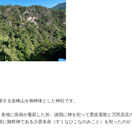
座する金峰山を御神体とした神社です。
)、各地に疫病が蔓延した折、諸国に神を祀って悪疫退散と万民息災
頂に御祭神である少彦名命（すくなひこなのみこと）を祀ったのが