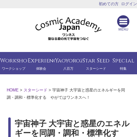
初めての方
ログイン
Workshop
Experience
Yaoyorozu
Star Seed
Special
ワークショップ
体験会
八百万
スターシード
特集
HOME
>
スターシード
>
宇宙神子 大宇宙と惑星のエネルギーを同
調・調和・標準化する やがてはワンネスへ！
宇宙神子 大宇宙と惑星のエネル
ギーを同調・調和・標準化す