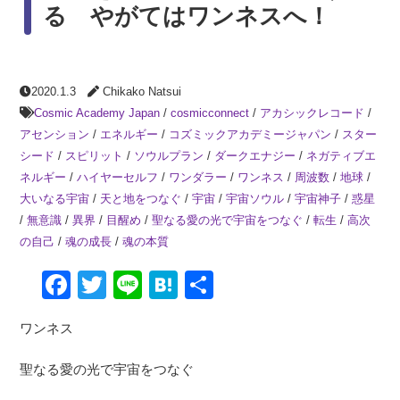
る やがてはワンネスへ！
2020.1.3
Chikako Natsui
Cosmic Academy Japan
/
cosmicconnect
/
アカシックレコード
/
アセンション
/
エネルギー
/
コズミックアカデミージャパン
/
スター
シード
/
スピリット
/
ソウルプラン
/
ダークエナジー
/
ネガティブエ
ネルギー
/
ハイヤーセルフ
/
ワンダラー
/
ワンネス
/
周波数
/
地球
/
大いなる宇宙
/
天と地をつなぐ
/
宇宙
/
宇宙ソウル
/
宇宙神子
/
惑星
/
無意識
/
異界
/
目醒め
/
聖なる愛の光で宇宙をつなぐ
/
転生
/
高次
の自己
/
魂の成長
/
魂の本質
Facebook
Twitter
Line
Hatena
共
有
ワンネス
聖なる愛の光で宇宙をつなぐ