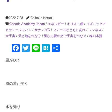
2022.7.28
Chikako Natsui
Cosmic Academy Japan
/
エネルギー
/
キリスト種
/
コズミックア
カデミージャパン
/
サナンダG
/
フォースとともにあれ
/
ワンネス
/
大宇宙
/
天と地をつなぐ
/
聖なる愛の光で宇宙をつなぐ
/
魂の本質
Facebook
Twitter
Line
Hatena
共
有
風が吹く
風の道が開く
水を知り