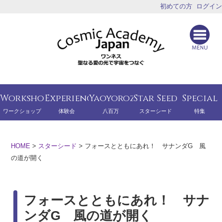
初めての方
ログイン
Workshop
Experience
Yaoyorozu
Star Seed
Special
ワークショップ
体験会
八百万
スターシード
特集
HOME
>
スターシード
>
フォースとともにあれ！ サナンダG 風
の道が開く
フォースとともにあれ！ サナ
ンダG 風の道が開く