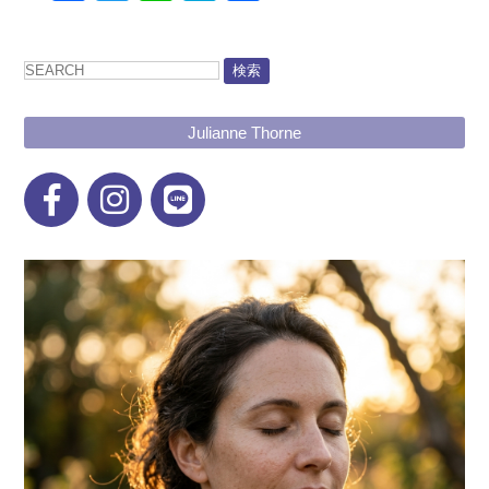
有
検索
Julianne Thorne