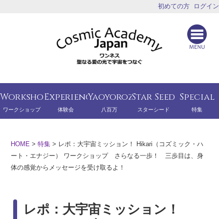
初めての方
ログイン
Workshop
Experience
Yaoyorozu
Star Seed
Special
ワークショップ
体験会
八百万
スターシード
特集
HOME
>
特集
>
レポ：大宇宙ミッション！ Hikari（コズミック・ハ
ート・エナジー） ワークショップ さらなる一歩！ 三歩目は、身
体の感覚からメッセージを受け取るよ！
レポ：大宇宙ミッション！