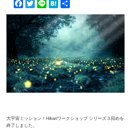
Facebook
Twitter
Line
Hatena
共
有
大宇宙ミッション！Hikariワークショップ シリーズ３回めを
終了しました。