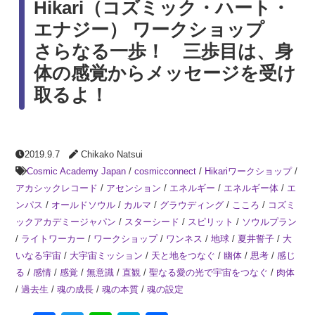
Hikari（コズミック・ハート・
エナジー） ワークショップ
さらなる一歩！ 三歩目は、身
体の感覚からメッセージを受け
取るよ！
2019.9.7
Chikako Natsui
Cosmic Academy Japan
/
cosmicconnect
/
Hikariワークショップ
/
アカシックレコード
/
アセンション
/
エネルギー
/
エネルギー体
/
エ
ンパス
/
オールドソウル
/
カルマ
/
グラウディング
/
こころ
/
コズミ
ックアカデミージャパン
/
スターシード
/
スピリット
/
ソウルプラン
/
ライトワーカー
/
ワークショップ
/
ワンネス
/
地球
/
夏井誓子
/
大
いなる宇宙
/
大宇宙ミッション
/
天と地をつなぐ
/
幽体
/
思考
/
感じ
る
/
感情
/
感覚
/
無意識
/
直観
/
聖なる愛の光で宇宙をつなぐ
/
肉体
/
過去生
/
魂の成長
/
魂の本質
/
魂の設定