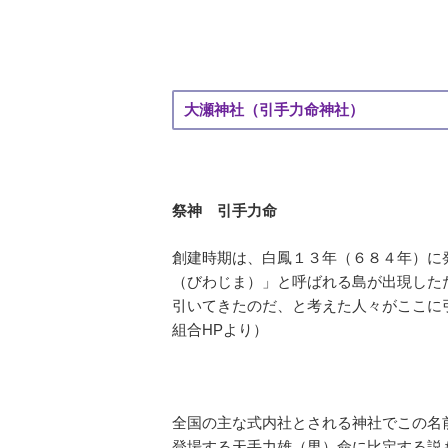
大瀬神社（引手力命神社）
祭神 引手力命
創建時期は、白鳳１３年（６８４年）に
（びわじま）」と呼ばれる島が出現した
引いてきたのだ、と考えた人々がここに
組合HPより）
全国の主な式内社とされる神社でこの名
登場する天手力雄（男）命に比定する説