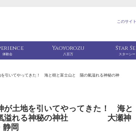
このサイ
perience
Yaoyorozu
Star S
体験会
八百万
スターシー
地を引いてやってきた！ 海と樹と富士山と 陽の氣溢れる神秘の神
神が土地を引いてやってきた！ 海と
の氣溢れる神秘の神社 大瀬神
・静岡