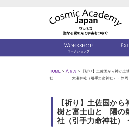
Workshop
Ex
ワークショップ
HOME
>
八百万
>
【祈り】土佐国から神が土
社 大瀬神社（引手力命神社）・静岡
【祈り】土佐国から
樹と富士山と 陽
社（引手力命神社）