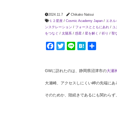
2024.11.7
Chikako Natsui
１２星座
/
Cosmic Academy Japan
/
エネル
ンステレーション
/
フォースとともにあれ
/
ユ
をつなぐ
/
太陽系
/
惑星
/
星を解く
/
祈り
/
聖
Facebook
Twitter
Line
Hatena
共
有
GWに訪れたのは、静岡県沼津市の
大瀬
大瀬崎、アクセスしにくい岬の先端にあ
そのためか、陸続きであるにも関わらず