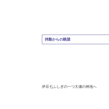
拝殿からの眺望
伊豆七ふしぎの一つ大瀬の神池へ