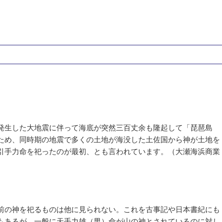
発生した大地震に伴って海底が突然三百丈余も隆起して「琵琶島
ため、同時期の地震で多くの土地が海没した土佐国から神が土地を
引手力命を祀ったのが最初、とも言われています。（大瀬海浜商業
前の神を祀るものは他に見られない。これを古事記や日本書紀にも
もあるが、一般に天手力雄（男）命が山の神とされているのに対し