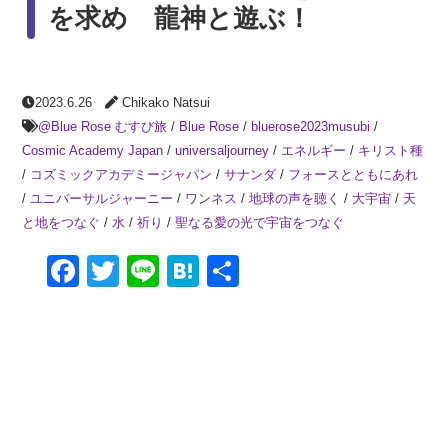
を求め 龍神と遊ぶ！
2023.6.26
Chikako Natsui
@Blue Rose むすび旅
/
Blue Rose
/
bluerose2023musubi
/
Cosmic Academy Japan
/
universaljourney
/
エネルギー
/
キリスト種
/
コズミックアカデミージャパン
/
サナンダ
/
フォースとともにあれ
/
ユニバーサルジャーニー
/
ワンネス
/
地球の声を聴く
/
大宇宙
/
天
と地をつなぐ
/
水
/
祈り
/
聖なる愛の光で宇宙をつなぐ
Facebook
Twitter
Line
Hatena
共
有