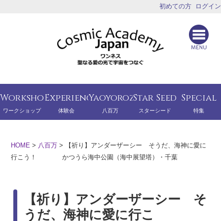
初めての方
ログイン
Workshop
Experience
Yaoyorozu
Star Seed
Special
ワークショップ
体験会
八百万
スターシード
特集
HOME
>
八百万
>
【祈り】アンダーザーシー そうだ、海神に愛に
行こう！ かつうら海中公園（海中展望塔）・千葉
【祈り】アンダーザーシー そ
うだ、海神に愛に行こ