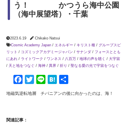
う！ かつうら海中公園
（海中展望塔）・千葉
2023.6.19
Chikako Natsui
Cosmic Academy Japan
/
エネルギー
/
キリスト種
/
グループスピ
リット
/
コズミックアカデミージャパン
/
サナンダ
/
フォースととも
にあれ
/
ライトワーク
/
ワンネス
/
八百万
/
地球の声を聴く
/
大宇宙
/
天と地をつなぐ
/
海神
/
異界
/
祈り
/
聖なる愛の光で宇宙をつなぐ
Facebook
Twitter
Line
Hatena
共
有
地磁気逆転地層 チバニアンの後に向かったのは、海！
関連記事：