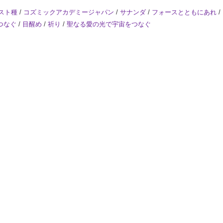
スト種
/
コズミックアカデミージャパン
/
サナンダ
/
フォースとともにあれ
/
つなぐ
/
目醒め
/
祈り
/
聖なる愛の光で宇宙をつなぐ