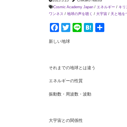
2023.5.25
Chikako Natsui
Cosmic Academy Japan
/
エネルギー
/
キリ
ワンネス
/
地球の声を聴く
/
大宇宙
/
天と地を
Facebook
Twitter
Line
Hatena
共
有
新しい地球
それまでの地球とは違う
エネルギーの性質
振動数・周波数・波動
大宇宙との関係性