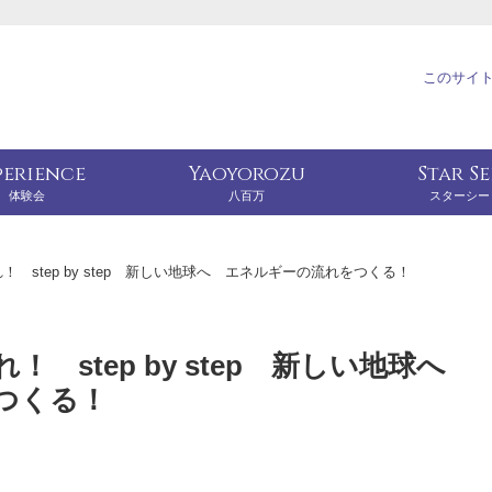
このサイ
perience
Yaoyorozu
Star S
体験会
八百万
スターシー
 step by step 新しい地球へ エネルギーの流れをつくる！
 step by step 新しい地球へ
つくる！