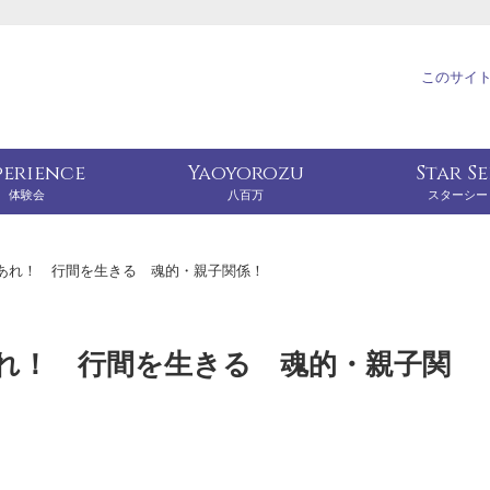
このサイ
perience
Yaoyorozu
Star S
体験会
八百万
スターシー
あれ！ 行間を生きる 魂的・親子関係！
れ！ 行間を生きる 魂的・親子関