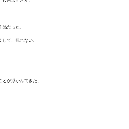
、役所広司さん。
作品だった。
くして、観れない。
ことが浮かんできた。