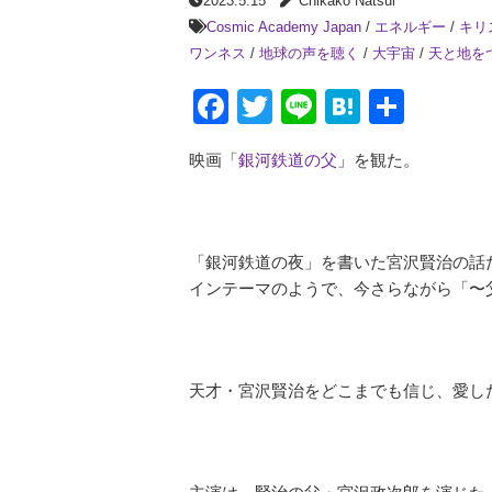
2023.5.15
Chikako Natsui
Cosmic Academy Japan
/
エネルギー
/
キリ
ワンネス
/
地球の声を聴く
/
大宇宙
/
天と地を
Facebook
Twitter
Line
Hatena
共
有
映画「
銀河鉄道の父
」を観た。
「銀河鉄道の夜」を書いた宮沢賢治の話
インテーマのようで、今さらながら「〜
天才・宮沢賢治をどこまでも信じ、愛し