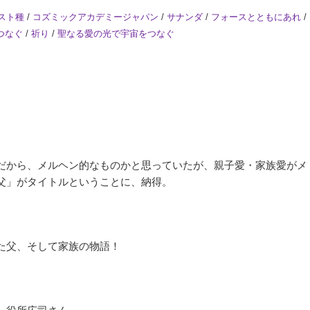
スト種
/
コズミックアカデミージャパン
/
サナンダ
/
フォースとともにあれ
/
つなぐ
/
祈り
/
聖なる愛の光で宇宙をつなぐ
だから、メルヘン的なものかと思っていたが、親子愛・家族愛がメ
父」がタイトルということに、納得。
た父、そして家族の物語！