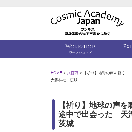
Workshop
Ex
ワークショップ
HOME
>
八百万
>
【祈り】地球の声を聴く
大甕神社・茨城
【祈り】地球の声を
途中で出会った 
茨城