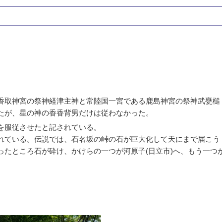
香取神宮の祭神経津主神と常陸国一宮である鹿島神宮の祭神武甕槌
たが、星の神の香香背男だけは従わなかった。
を服従させたと記されている
。
れている。伝説では、石名坂の峠の石が巨大化して天にまで届こう
ったところ石が砕け、かけらの一つが河原子(日立市)へ、もう一つ