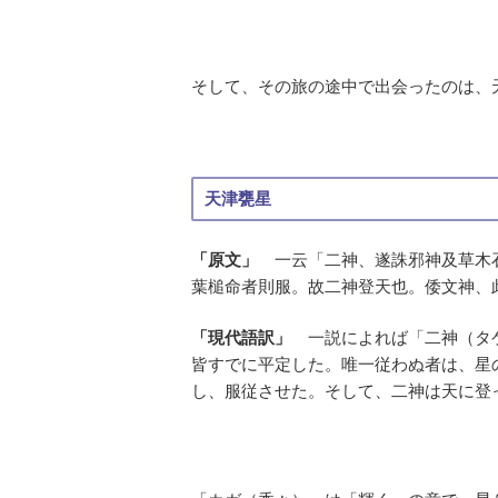
そして、その旅の途中で出会ったのは、
天津甕星
「原文」
一云「二神、遂誅邪神及草木石
葉槌命者則服。故二神登天也。倭文神、
「現代語訳」
一説によれば「二神（タ
皆すでに平定した。唯一従わぬ者は、星
し、服従させた。そして、二神は天に登