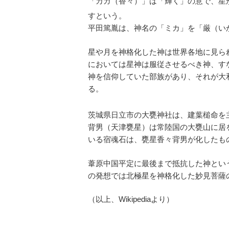
「カガ（香々）」は「輝く」の意で、星
すという
。
平田篤胤は、神名の「ミカ」を「厳（い
星や月を神格化した神は世界各地に見ら
においては星神は服従させるべき神、す
神を信仰していた部族があり、それが大
る。
茨城県日立市の大甕神社は、建葉槌命を
背男（天津甕星）は常陸国の大甕山に居
いる宿魂石は、甕星香々背男が化したも
葦原中国平定に最後まで抵抗した神とい
の発想では北極星を神格化した妙見菩薩
（以上、Wikipediaより）