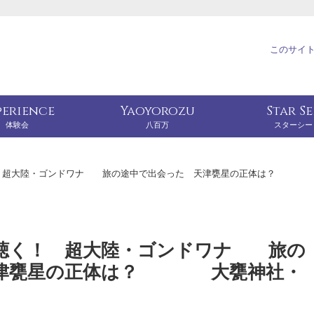
このサイ
perience
Yaoyorozu
Star S
体験会
八百万
スターシー
！ 超大陸・ゴンドワナ 旅の途中で出会った 天津甕星の正体は？
聴く！ 超大陸・ゴンドワナ 旅の
天津甕星の正体は？ 大甕神社・