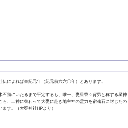
社伝によれば皇紀元年（紀元前六六〇年）とあります。
木石類にいたるまで平定するも、唯一、甕星香々背男と称する星神
ころ、二神に替わって大甕に赴き地主神の霊力を宿魂石に封じたの
います。（大甕神社HPより）