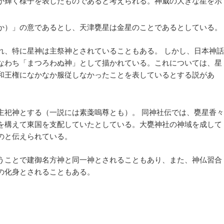
が輝く様子を表したものであると考えられる
。神威の大きな星を示
か）」の意であるとし、天津甕星は金星のことであるとしている。
れ、特に星神は主祭神とされていることもある。 しかし、日本神話
なわち「まつろわぬ神」として描かれている。これについては、星
和王権になかなか服従しなかったことを表しているとする説があ
主祀神とする
（一説には素戔嗚尊とも）
。 同神社伝では、甕星香々
を構えて東国を支配していたとしている。大甕神社の神域を成して
のと伝えられている。
うことで建御名方神と同一神とされることもあり、また、神仏習合
の化身とされることもある。