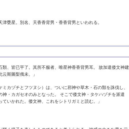
天津甕星。別名、天香香背男・香香背男といわれる。
類、皆已平了。其所不服者、唯星神香香背男耳。 故加遣倭文神建
此云斯圖梨俄未。」
ケミカヅチとフツヌシ）は、ついに邪神や草木・石の類を誅伐し、
の神・カガセオのみとなった。 そこで倭文神・タケハヅチを派遣
っていかれた。倭文神、これをシトリガミと読む。」