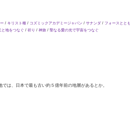
ー
/
キリスト種
/
コズミックアカデミージャパン
/
サナンダ
/
フォースとと
天と地をつなぐ
/
祈り
/
神旅
/
聖なる愛の光で宇宙をつなぐ
。
地では、日本で最も古い約５億年前の地層があるとか。