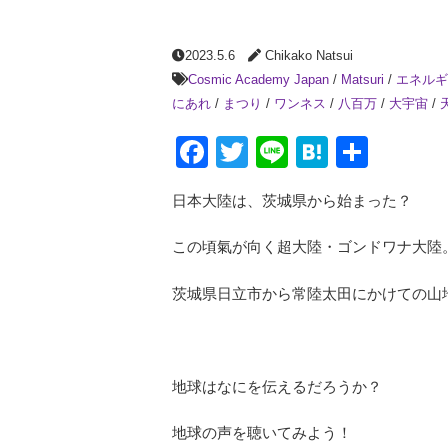
2023.5.6
Chikako Natsui
Cosmic Academy Japan
/
Matsuri
/
エネルギ
にあれ
/
まつり
/
ワンネス
/
八百万
/
大宇宙
/
Facebook
Twitter
Line
Hatena
共
有
日本大陸は、茨城県から始まった？
この頃氣が向く超大陸・ゴンドワナ大陸
茨城県日立市から常陸太田にかけての山
地球はなにを伝えるだろうか？
地球の声を聴いてみよう！