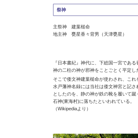
祭神
主祭神 建葉槌命
地主神 甕星香々背男（天津甕星）
『日本書紀』神代に、下総国一宮である
神の二柱の神が邪神をことごとく平定し
そこで倭文神建葉槌命が使わされ、これ
水戸藩神名録には当社は倭文神宮と記さ
としたのを、静の神が鉄の靴を履いて蹴
石神(東海村)に落ちたといわれている。
（Wikipediaより）