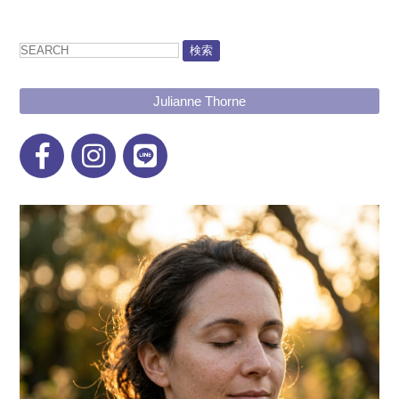
有
検索
Julianne Thorne