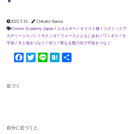
2023.3.10
Chikako Natsui
Cosmic Academy Japan
/
エネルギー
/
キリスト種
/
コズミックア
カデミージャパン
/
サナンダ
/
フォースとともにあれ
/
ワンネス
/
大
宇宙
/
天と地をつなぐ
/
祈り
/
聖なる愛の光で宇宙をつなぐ
Facebook
Twitter
Line
Hatena
共
有
近づく
自分に近づくと、