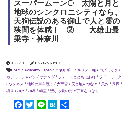
スーパームーン🌕 太陽と月と
地球のシンクロニシティなら、
天狗伝説のある御山で人と霊の
狭間を体感！ ② 大雄山最
乗寺・神奈川
2022.8.13
Chikako Natsui
Cosmic Academy Japan
/
エネルギー
/
キリスト種
/
コズミックア
カデミージャパン
/
サナンダ
/
フォースとともにあれ
/
ライトワーク
/
ワンネス
/
地球の声を聴く
/
大宇宙
/
天と地をつなぐ
/
天狗
/
異界
/
祈り
/
神旅
/
神界
/
精霊
/
聖なる愛の光で宇宙をつなぐ
Facebook
Twitter
Line
Hatena
共
有