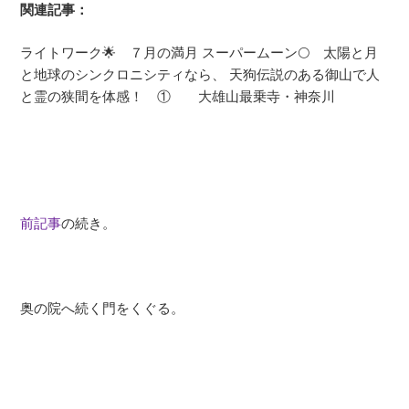
関連記事：
ライトワーク🌟 ７月の満月 スーパームーン🌕 太陽と月
と地球のシンクロニシティなら、 天狗伝説のある御山で人
と霊の狭間を体感！ ① 大雄山最乗寺・神奈川
前記事
の続き。
奥の院へ続く門をくぐる。