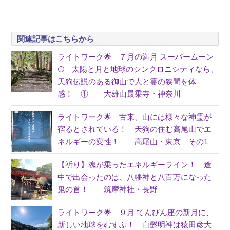
関連記事はこちらから
ライトワーク🌟 ７月の満月 スーパームーン
🌕 太陽と月と地球のシンクロニシティなら、
天狗伝説のある御山で人と霊の狭間を体
感！ ① 大雄山最乗寺・神奈川
ライトワーク🌟 古来、山には様々な神霊が
宿るとされている！ 天狗の住む高尾山でエ
ネルギーの変性！ 高尾山・東京 その1
【祈り】魂が乗ったエネルギーライン！ 途
中で出会ったのは、八幡神と八百万になった
鬼の首！ 筑摩神社・長野
ライトワーク🌟 ９月 てんびん座の新月に、
新しい地球をむすぶ！ 白髭明神は猿田彦大