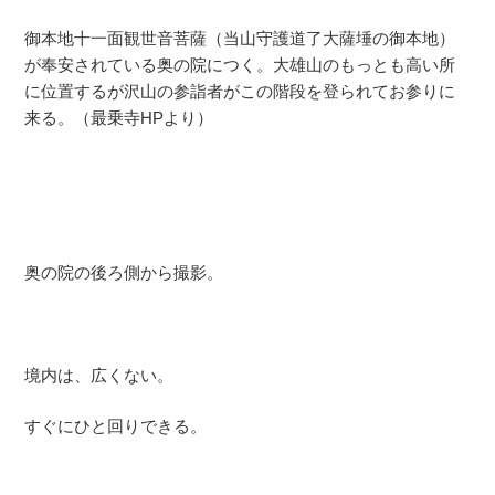
御本地十一面観世音菩薩（当山守護道了大薩埵の御本地）
が奉安されている奥の院につく。大雄山のもっとも高い所
に位置するが沢山の参詣者がこの階段を登られてお参りに
来る。（最乗寺HPより）
奥の院の後ろ側から撮影。
境内は、広くない。
すぐにひと回りできる。