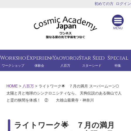
初めての方
ログイン
Workshop
Experience
Yaoyorozu
Star Seed
Special
ワークショップ
体験会
八百万
スターシード
特集
HOME
>
八百万
>
ライトワーク🌟 ７月の満月 スーパームーン🌕
太陽と月と地球のシンクロニシティなら、 天狗伝説のある御山で人
と霊の狭間を体感！ ② 大雄山最乗寺・神奈川
ライトワーク🌟 ７月の満月