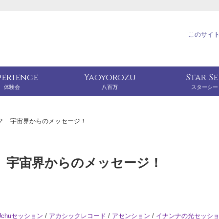
このサイ
perience
Yaoyorozu
Star S
体験会
八百万
スターシー
？ 宇宙界からのメッセージ！
 宇宙界からのメッセージ！
Uchuセッション
/
アカシックレコード
/
アセンション
/
イナンナの光セッシ