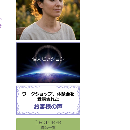
つ
階
Lecturer
講師一覧