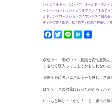
ン
/
エネルギー
/
エンパス
/
オールドソウル
/
ーシードセッション
/
ソウルプラン
/
ネガティ
ルドレン
/
ワークショップ
/
ワンネス
/
個人セ
神
/
宇宙界
/
幽界
/
氣
/
異界
/
瞑想
/
神使い
/
Facebook
Twitter
Line
Hatena
共
有
瞑想中？ 睡眠中？ 意識と変性意識を
まもなく寝入ってしまうかもしれないと
身体全身に強いエネルギーを感じ、意識
はて？ どの次元に行ったのだろうか？
いつもと同じ・・かな？ と、思った瞬