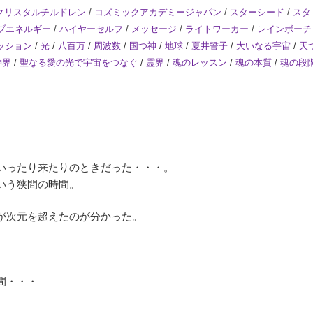
クリスタルチルドレン
/
コズミックアカデミージャパン
/
スターシード
/
スタ
ブエネルギー
/
ハイヤーセルフ
/
メッセージ
/
ライトワーカー
/
レインボーチ
ッション
/
光
/
八百万
/
周波数
/
国つ神
/
地球
/
夏井誓子
/
大いなる宇宙
/
天
神界
/
聖なる愛の光で宇宙をつなぐ
/
霊界
/
魂のレッスン
/
魂の本質
/
魂の段
いったり来たりのときだった・・・。
いう狭間の時間。
が次元を超えたのが分かった。
間・・・