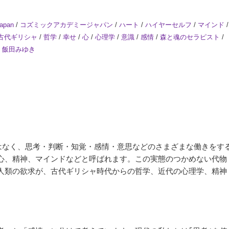
apan
/
コズミックアカデミージャパン
/
ハート
/
ハイヤーセルフ
/
マインド
/
古代ギリシャ
/
哲学
/
幸せ
/
心
/
心理学
/
意識
/
感情
/
森と魂のセラピスト
/
/
飯田みゆき
はなく、思考・判断・知覚・感情・意思などの
さまざま
な働きをす
心、精神、マインドなどと呼ばれます。この実態のつかめない代物
人類の欲求が、古代ギリシャ時代からの哲学、近代の心理学、精神
。