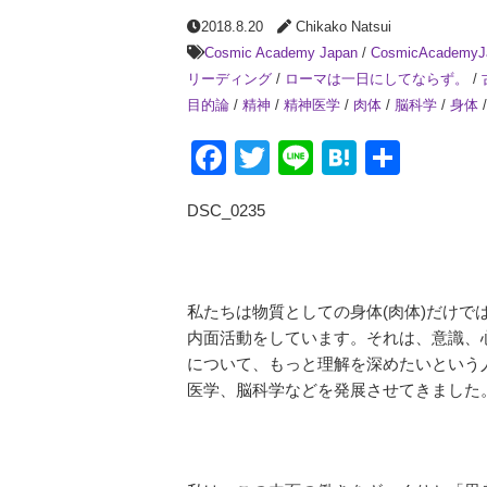
2018.8.20
Chikako Natsui
Cosmic Academy Japan
/
CosmicAcademyJ
リーディング
/
ローマは一日にしてならず。
/
目的論
/
精神
/
精神医学
/
肉体
/
脳科学
/
身体
Facebook
Twitter
Line
Hatena
共
有
DSC_0235
私たちは物質としての身体(肉体)だけで
内面活動をしています。それは、意識、
について、もっと理解を深めたいという
医学、脳科学などを発展させてきました