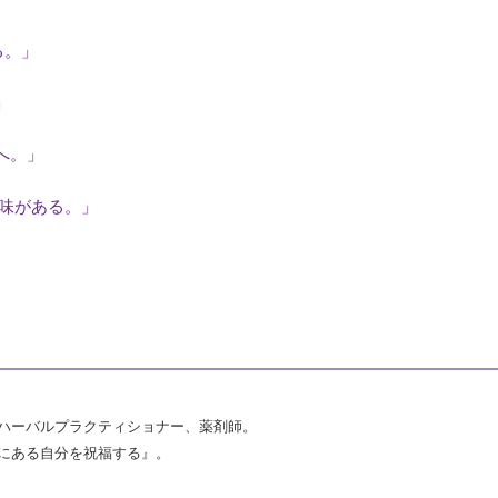
る。」
」
へ。」
意味がある。」
ハーバルプラクティショナー、薬剤師。
にある自分を祝福する』。