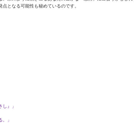
発点となる可能性も秘めているのです。
さし』」
る。」