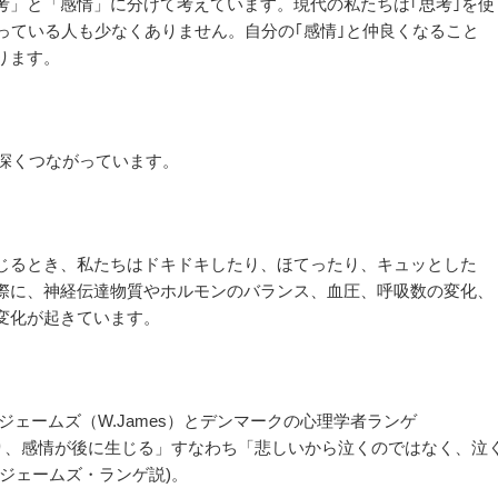
考」と「感情」に分けて考えています。現代の私たちは｢思考｣を使
っている人も少なくありません。自分の｢感情｣と仲良くなること
ります。
り深くつながっています。
じるとき、私たちはドキドキしたり、ほてったり、キュッとした
際に、神経伝達物質やホルモンのバランス、血圧、呼吸数の変化、
変化が起きています。
者ジェームズ（W.James）とデンマークの心理学者ランゲ
にあり、感情が後に生じる」すなわち「悲しいから泣くのではなく、泣
ジェームズ・ランゲ説)。