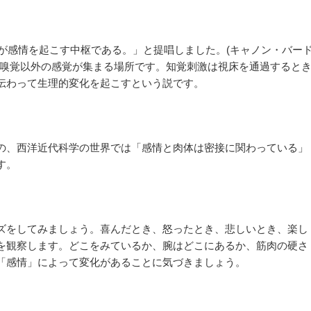
床が感情を起こす中枢である。」と提唱しました。(キャノン・バー
嗅覚
以外の感覚が集まる場所です。知覚刺激は視床を通過すると
伝わって生理的変化を起こすという説です。
の、西洋近代科学の世界では「感情と肉体は密接に関わっている」
す。
ズをしてみましょう。喜んだとき、怒ったとき、悲しいとき、楽し
を観察します。
どこをみているか、
腕はどこにあるか、筋肉の硬さ
「感情」によって変化があることに気づきましょう。