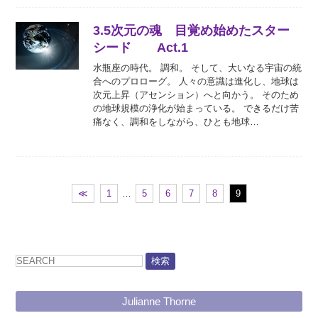
3.5次元の魂 目覚め始めたスター
シード Act.1
水瓶座の時代。 調和。 そして、大いなる宇宙の統
合へのプロローグ。 人々の意識は進化し、地球は
次元上昇（アセンション）へと向かう。 そのため
の地球規模の浄化が始まっている。 できるだけ苦
痛なく、調和をしながら、ひとも地球…
≪
1
…
5
6
7
8
9
検索
Julianne Thorne