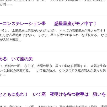
と同一…
ーコンステレーション🌟 惑星星座がモノ申す！
うと、 太陽星座に意識がいきがちだが、 すべての惑星星座がモノを申す
たしは占星術師ではない。 しかし、星々が放つエネルギーを注視する。 な
が人間を表現…
める いて座の矢
、自然の一部。 ならば、太陽の動き、星々の動きに同調する。 太陽は生命
星々は目的を刺激する。 いて座の新月。 ケンタウロス族の賢人が放った矢
に…
とともにあれ！ いて座 夜明けを待つ射手は 狙いを
さそり座の次は、いて座。 １年のうちで、最も太陽の力が弱まる季節。 実