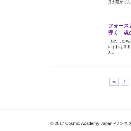
月太陽がてん
フォース
導く 魂
わたしたち
いずれは還る
ん…
≪
1
© 2017 Cosmic Academy Jap