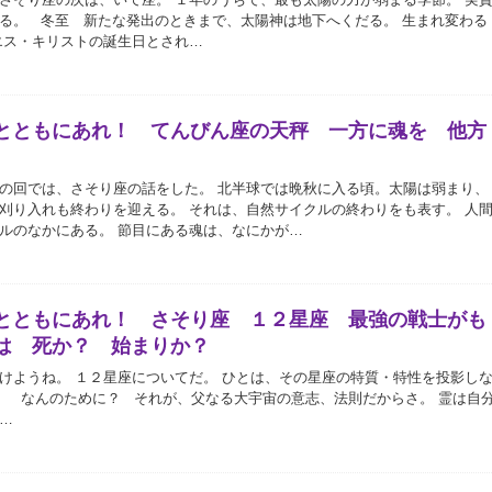
る。 冬至 新たな発出のときまで、太陽神は地下へくだる。 生まれ変わる
エス・キリストの誕生日とされ…
とともにあれ！ てんびん座の天秤 一方に魂を 他方
の回では、さそり座の話をした。 北半球では晩秋に入る頃。太陽は弱まり、
刈り入れも終わりを迎える。 それは、自然サイクルの終わりをも表す。 人
ルのなかにある。 節目にある魂は、なにかが…
とともにあれ！ さそり座 １２星座 最強の戦士がも
は 死か？ 始まりか？
けようね。 １２星座についてだ。 ひとは、その星座の特質・特性を投影し
 なんのために？ それが、父なる大宇宙の意志、法則だからさ。 霊は自
…