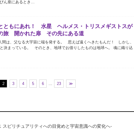
びん座にあるとき…
とともにあれ！ 水星 ヘルメス・トリスメギストスが
の旅 開かれた扉 その先にある道
人間は、父なる大宇宙に端を発する。 思えば遠くへきたもんだ！ しかし、
と決まっている。 そのとき、地球でお借りしたものは地球へ。 魂に織り込
2
3
4
5
6
…
23
≫
an -ワンネス スピリチュアリティへの目覚めと宇宙意識への変化へ-