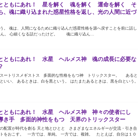
とともにあれ！ 星を解く 魂を解く 運命を解く そ
ち、魂に織り込まれた惑星性格を返し、光の人間に近づ
う。 魂は、人間になるために織り込んだ惑星性格を源へ戻すことを前に話し
ん。 心細くなる話だったけど。 魂に織り込ん…
とともにあれ！ 水星 ヘルメス神 魂の成長に必要な
？
メスートリスメギストス 多面的な性格をもつ神 トリックスター。 あると
といい、 あるときは、白を黒という。 はたまたあるときは、黒を白という
とともにあれ！ 水星 ヘルメス神 神々の使者にし
導き手 多面的神性をもつ 天界のトリックスター
の配置が時代を創る 天と地とひとと さまざまなエネルギーが交流・引き合
トをおこす。 一方では、単純。 一方では、複雑。 たとえば、自分は１０