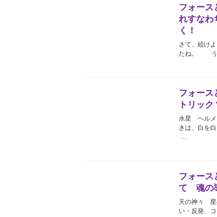
フォース
れすなわ
く！
さて、続けよ
たね。 う
フォース
トリック
水星 ヘル
きは、白を白
…
フォース
て 魂の
天の神々 星
い・反発、コ