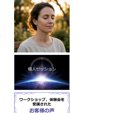
！
ぜ
質