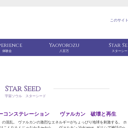
このサイ
perience
Yaoyorozu
Star S
体験会
八百万
スターシー
Star Seed
宇宙ソウル スターシード
ーコンステレーション ヴァルカン 破壊と再生
の混乱。 ヴァルカンの激烈なエネルギーがちょっぴり地球を刺激する。 ホ
はこんなもんじゃなかろ〜から。 ヴァルカン Vulcanus. ギリシア神話のヘ