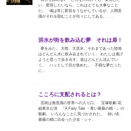
い、変容したいなら、これはとても大事なこと
だ。 魂は常に変容をうながしているが、人間意
識がそれを阻むことが往々にしてある。 …
洪水が街を飲み込む夢 それは扉！
夢をみた。 大雨、大洪水、それまであった陸地
はどんどん水に飲み込まれていく。 わたしは逃げ
ようと思って歩き出す。道はどんどん沈んでい
く。 ハッとして目が覚めた。 不穏な夢だった
に…
こころに支配されるとは？
芸術は無意識の世界への入り口。 宝塚歌劇 花
組東京公演 『A Fairy Tale －青い薔薇の精－』の
観劇。 いろんなことに気づかされた。 幼い頃、
薔薇の精に出会った少女・シャ…