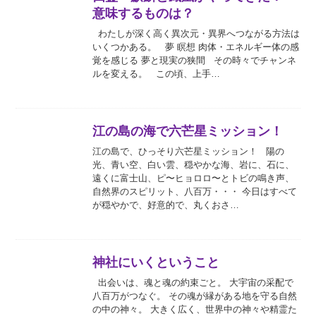
意味するものは？
わたしが深く高く異次元・異界へつながる方法は
いくつかある。 夢 瞑想 肉体・エネルギー体の感
覚を感じる 夢と現実の狭間 その時々でチャンネ
ルを変える。 この頃、上手…
江の島の海で六芒星ミッション！
江の島で、ひっそり六芒星ミッション！ 陽の
光、青い空、白い雲、穏やかな海、岩に、石に、
遠くに富士山、ピ〜ヒョロロ〜とトビの鳴き声、
自然界のスピリット、八百万・・・ 今日はすべて
が穏やかで、好意的で、丸くおさ…
神社にいくということ
出会いは、魂と魂の約束ごと。 大宇宙の采配で
八百万がつなぐ。 その魂が縁がある地を守る自然
の中の神々。 大きく広く、世界中の神々や精霊た