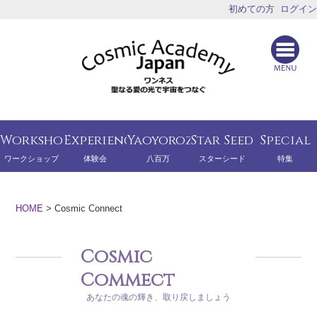
初めての方
ログイン
Workshop
Experience
Yaoyorozu
Star Seed
Special
ワークショップ
体験会
八百万
スターシード
特集
HOME
>
Cosmic Connect
Cosmic
Commect
あなたの魂の輝き、取り戻しましょう